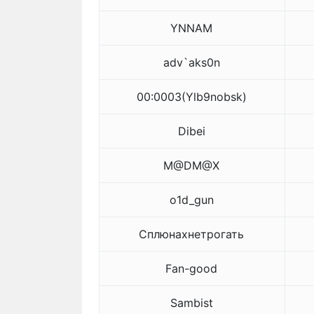
YNNAM
adv`aks0n
00:0003(Ylb9nobsk)
Dibei
M@DM@X
o1d_gun
Сплюнахнетрогать
Fan-good
Sambist