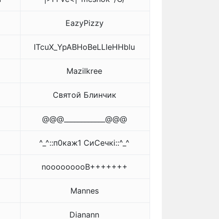
EazyPizzy
ITcuX_YpABHoBeLLIeHHblu
Mazilkree
Святой Блинчик
@@@____________@@@
^_^::п0каж1 CиCечкi::^_^
nooooooooB+++++++
Mannes
Dianann