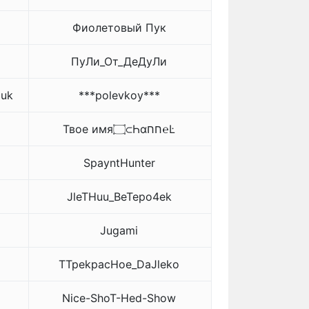
Фиолетовый Пук
ПуЛи_От_ДеДуЛи
cuk
***polevkoy***
Твое имя۝⊂Һαחח℮Ŀ
SpayntHunter
JleTHuu_BeTepo4ek
Jugami
TTpekpacHoe_DaJleko
Nice-ShoT-Hed-Show