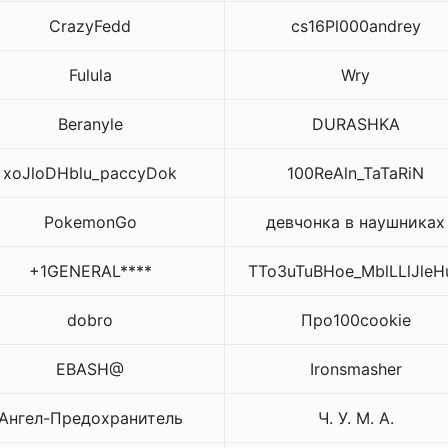
CrazyFedd
cs16Pl000andrey
Fulula
Wry
Beranyle
DURASHKA
xoJloDHblu_paccyDok
100ReAln_TaTaRiN
PokemonGo
девчонка в наушниках
+1GENERAL****
TTo3uTuBHoe_MblLLlJleH
dobro
Про100cookie
EBASH@
Ironsmasher
Ангел-Предохранитель
Ч. У. М. А.