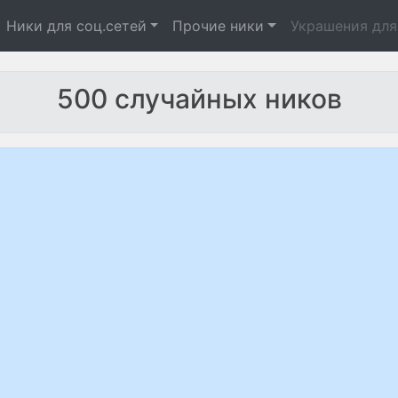
Ники для соц.сетей
Прочие ники
Украшения для
500 случайных ников