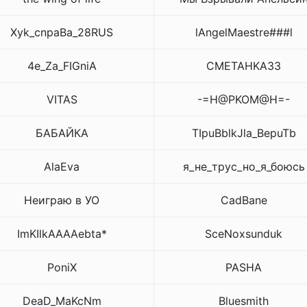
Xyk_cnpaBa_28RUS
lAngelMaestre###l
4е_Za_FIGniA
CMETAHKA33
VITAS
-=H@PKOM@H=-
БАБАЙКА
TIpuBblkJla_BepuTb
AlaEva
я_не_трус_но_я_боюсь
Неиграю в УО
CadBane
ImKIlkAAAAebta*
SceNoxsunduk
PoniX
PASHA
DeaD_MaKcNm
Bluesmith