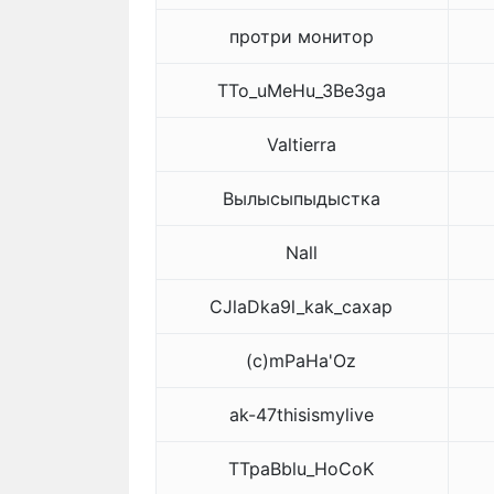
протри монитор
TTo_uMeHu_3Be3ga
Valtierra
Вылысыпыдыстка
Nall
CJlaDka9l_kak_caxap
(c)mPaHa'Oz
ak-47thisismylive
TTpaBblu_HoCoK