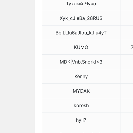
Тухлый Чучо
Xyk_cJIeBa_28RUS
BblLLlu6aJlou_kJlu4yT
KUMO
MDK|Vnb.SnorkI<3
Kenny
MYDAK
koresh
hyli?