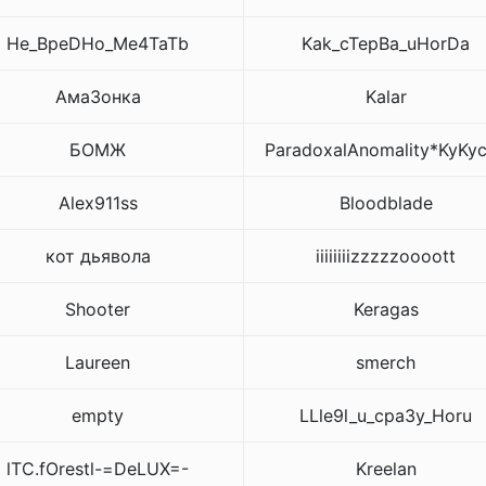
He_BpeDHo_Me4TaTb
Kak_cTepBa_uHorDa
Ама3онка
Kalar
БОМЖ
ParadoxalAnomality*KyKy
Alex911ss
Bloodblade
кот дьявола
iiiiiiiizzzzzoooott
Shooter
Keragas
Laureen
smerch
empty
LLle9l_u_cpa3y_Horu
lTC.fOrestl-=DeLUX=-
Kreelan