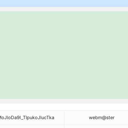
oJloDa9l_TIpukoJlucTka
webm@ster