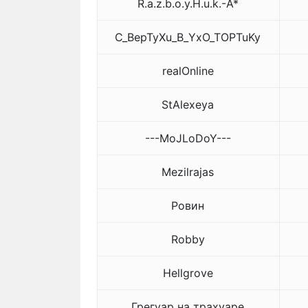
R.a.z.b.o.y.H.u.k.-A*
C_BepTyXu_B_YxO_TOPTuKy
realOnline
StAlexeya
---MoJLoDoY---
Mezilrajas
Ровин
Robby
Hellgrove
Грегуар на трахуаре