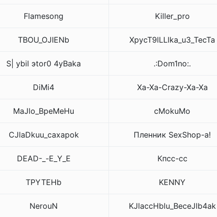
Flamesong
Killer_pro
TBOU_OJIENb
XpycT9lLLlka_u3_TecTa
S| ybil эtor0 4yВаkа
.:Dom1no:.
DiMi4
Xa-Xa-Crazy-Xa-Xa
MaJlo_BpeMeHu
cMokuMo
CJlaDkuu_caxapok
Пленник SexShop-а!
DEAD-_-Е_Y_E
Кпсс-сс
TPYTEHb
KENNY
NerouN
KJlaccHblu_BeceJlb4ak