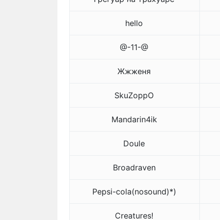
hello
@-11-@
Жжженя
SkuZoppO
Mandarin4ik
Doule
Broadraven
Pepsi-cola(nosound)*)
Creatures!