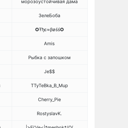
морозоустойчивая дама
ЗелеБоба
✪Ŧђє≈βøśś✪
Amis
Рыбка с запошком
Je$$
с
TTyTeBka_B_Mup
Cherry_Pie
RostyslavK.
н
|>Fi'Ve<|*meshok*/O/