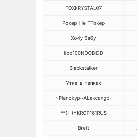
FOXkRYSTAL07
Pokep_He_TTokep
Xo4y_6a6y
IIpo100NOOB:DD
Blackstalker
Утка_в_тапках
~Planokyp~ALekcangp-
**(-_)YKROP161RUS
Brett