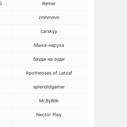
G
Remer
zmhmmm
carskyy
Мыха-наруха
бауди на ауди
Apotheoses of Latzaf
splendidgamer
Mr.ByBlIk
Nector Play