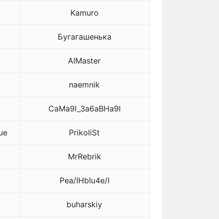
Kamuro
Бугагашенька
AIMaster
naemnik
CaMa9l_3a6aBHa9l
ue
PrikoliSt
MrRebrik
Pea/IHbIu4e/I
buharskiy