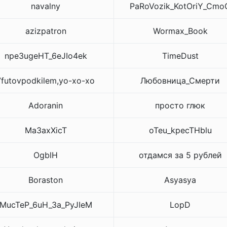
navalny
PaRoVozik_KotOriY_Cmo
azizpatron
Wormax_Book
npe3ugeHT_6eJIo4ek
TimeDust
7futovpodkilem,yo-xo-xo
Любовница_Смерти
Adoranin
просто глюк
Ma3axXicT
oTeu_kpecTHblu
OgblH
отдамся за 5 рублей
Boraston
Asyasya
MucTeP_6uH_3a_PyJIeM
LopD