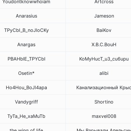
Youdontknowwhoiam
Artcross
Anarasius
Jameson
TPyCbI_B_noJIoCKy
BaiKov
Anargas
X.B.C.BouH
PBAHbIE_TPYCbI
KoMyHucT_u3_cu6upu
Osetin*
alibi
Ho4Hou_BoJl4apa
Канализационный Кры
Vandygriff
Shortino
TyTa_He_xaMuTb
maxvel008
the wing of life
Мы Взрывали Апельси