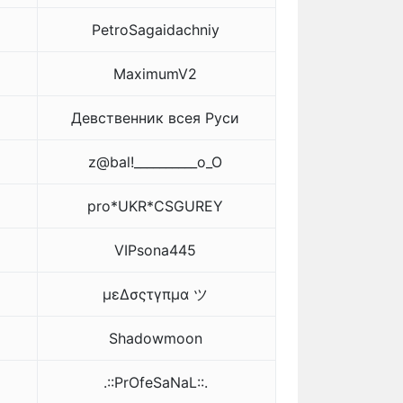
PetroSagaidachniy
MaximumV2
Девственник всея Руси
z@bal!__________o_O
pro*UKR*CSGUREY
VIPsona445
μεΔσςτγπμα ツ
Shadowmoon
.::PrOfeSaNaL::.